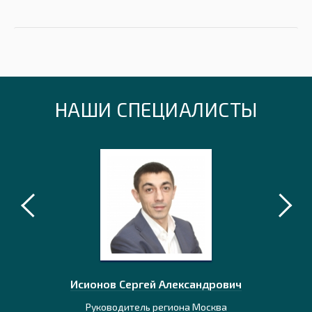
НАШИ СПЕЦИАЛИСТЫ
идович
Исионов Сергей Александрович
Ермола
ависимости
Руководитель региона Москва
Консульта