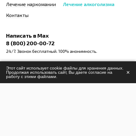
Лечение наркомании
Лечение алкоголизма
Контакты
Написать в Max
8 (800) 200-00-72
24/7. Звонок бесплатный. 100% анонимность.
info@stop-narcomania.ru
Этот сайт использует cookie файлы для хранения данных.
×
Продолжая использовать сайт, Вы даете согласие на
Московская область, Наро-Фоминский район,
работу с этими файлами.
Апрелевка
ул. 1-я Заводская 10, офис 3
Заказать звонок
Задать вопрос