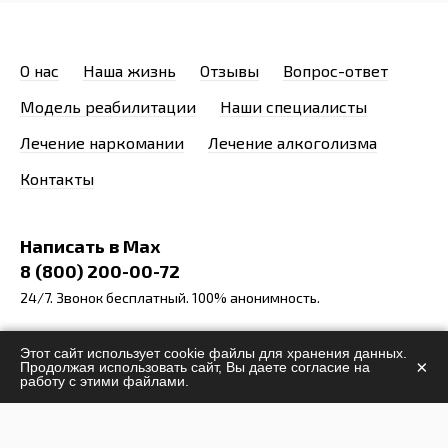
О нас
Наша жизнь
Отзывы
Вопрос-ответ
Модель реабилитации
Наши специалисты
Лечение наркомании
Лечение алкоголизма
Контакты
Написать в Max
8 (800) 200-00-72
24/7. Звонок бесплатный. 100% анонимность.
info@stop-narcomania.ru
Этот сайт использует cookie файлы для хранения данных.
×
Продолжая использовать сайт, Вы даете согласие на
Московская область, Наро-Фоминский район,
работу с этими файлами.
Апрелевка
ул. 1-я Заводская 10, офис 3