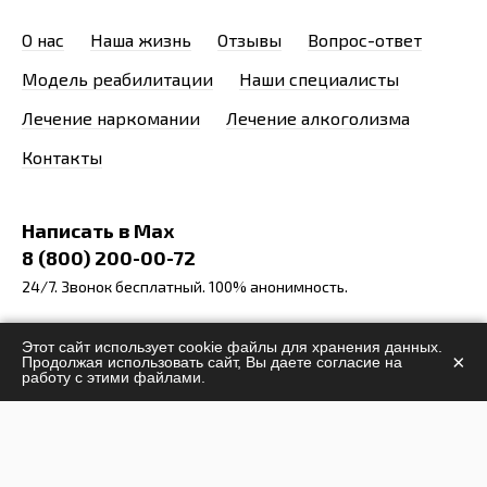
О нас
Наша жизнь
Отзывы
Вопрос-ответ
Модель реабилитации
Наши специалисты
Лечение наркомании
Лечение алкоголизма
Контакты
Написать в Max
8 (800) 200-00-72
24/7. Звонок бесплатный. 100% анонимность.
info@stop-narcomania.ru
Этот сайт использует cookie файлы для хранения данных.
×
Продолжая использовать сайт, Вы даете согласие на
Московская область, Наро-Фоминский район,
работу с этими файлами.
Апрелевка
ул. 1-я Заводская 10, офис 3