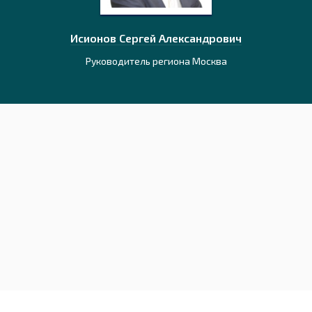
идович
Исионов Сергей Александрович
Ермола
ависимости
Руководитель региона Москва
Консульта