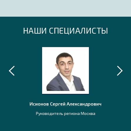
НАШИ СПЕЦИАЛИСТЫ
идович
Исионов Сергей Александрович
Ермола
ависимости
Руководитель региона Москва
Консульта