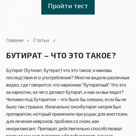
Пройти тест
КОНТАКТЫ
Главная
›
Статьи
›
БУТИРАТ – ЧТО ЭТО ТАКОЕ?
Бутират (бутилат, бутерат) что это такое, и каковы
последствия его употребления? Многие видели различные
видео, где говорится, что наркоман "бутиратный". Что это
за наркотик, из чего делают бутират, и как он выглядит?
Человек под бутиратом – это было бы смешно, если бы не
было так страшно. Изначально оксибутират натрия был
препаратом, который применяли при родах для анестезии,
для лечения неврозов, проблем со сном, как
миорелаксант. Препарат действительно способствовал
росту мышц культуристов и бодибилдеров, однако